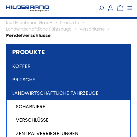
alt springen
Karl Hildebrand GmbH
Produkte
Landwirtschaftliche Fahrzeuge
Verschlüsse
Pendelverschlüsse
PRODUKTE
KOFFER
PRITSCHE
LANDWIRTSCHAFTLICHE FAHRZEUGE
SCHARNIERE
VERSCHLÜSSE
ZENTRALVERRIEGELUNGEN