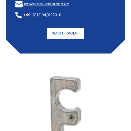
info@KarlHildebrand.de
+49-(0)2104/9379-0
NOCH FRAGEN?