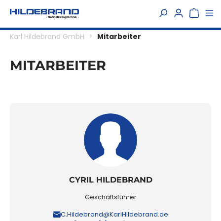
alt springen
Karl Hildebrand GmbH
Mitarbeiter
MITARBEITER
CYRIL HILDEBRAND
Geschäftsführer
C.Hildebrand@KarlHildebrand.de