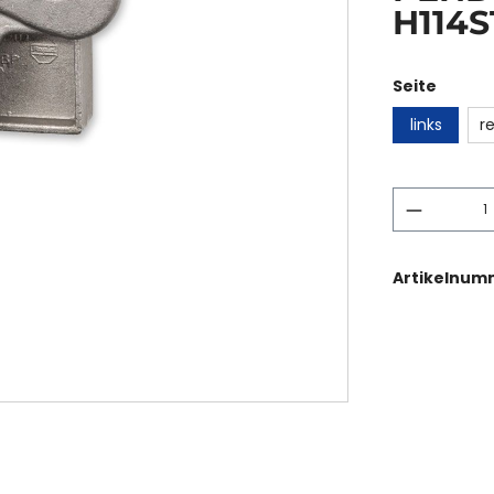
H114S
Seite
links
r
Artikelnum