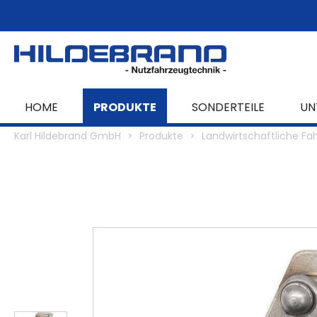
springen
Zur Hauptnavigation springen
HOME
PRODUKTE
SONDERTEILE
UN
Karl Hildebrand GmbH
Produkte
Landwirtschaftliche Fa
Bildergalerie überspringen