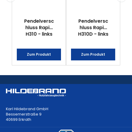
Pendelversc
Pendelversc
hluss Rapid
hluss Rapid
H310 - links
H310D - links
Zum Produkt
Zum Produkt
Karl Hildebrand GmbH
Bessemerstraße 9
40699 Erkrath