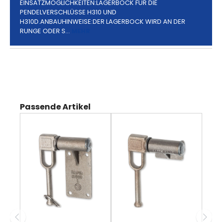
EINSATZMÖGLICHKEITEN:LAGERBOCK FÜR DIE
PENDELVERSCHLÜSSE H310 UND
H310D.ANBAUHINWEISE:DER LAGERBOCK WIRD AN DER
RUNGE ODER S…
MEHR
Produktgalerie überspringen
Passende Artikel