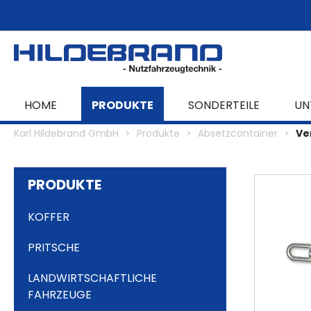
springen
Zur Hauptnavigation springen
HOME
PRODUKTE
SONDERTEILE
UN
Karl Hildebrand GmbH
Produkte
Absetzcontainer
Ve
PRODUKTE
KOFFER
PRITSCHE
LANDWIRTSCHAFTLICHE
FAHRZEUGE