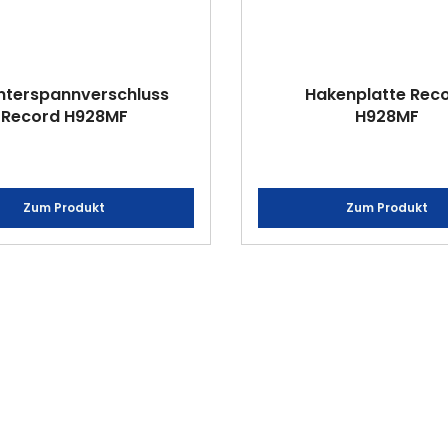
nterspannverschluss
Hakenplatte Rec
Record H928MF
H928MF
Zum Produkt
Zum Produkt