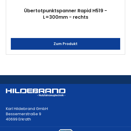
Übertotpunktspanner Rapid H519 -
L=300mm - rechts
Zum Produkt
Karl Hildebrand GmbH
Bessemerstraße 9
40699 Erkrath