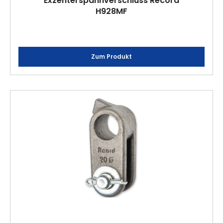
Exzenterspannverschluss Record
H928MF
Zum Produkt