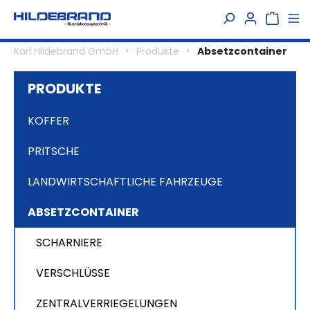
alt springen
Karl Hildebrand GmbH
Produkte
Absetzcontainer
PRODUKTE
KOFFER
PRITSCHE
LANDWIRTSCHAFTLICHE FAHRZEUGE
ABSETZCONTAINER
SCHARNIERE
VERSCHLÜSSE
ZENTRALVERRIEGELUNGEN