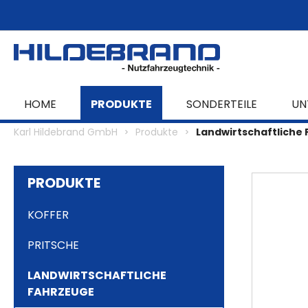
springen
Zur Hauptnavigation springen
HOME
PRODUKTE
SONDERTEILE
UN
Karl Hildebrand GmbH
Produkte
Landwirtschaftliche
PRODUKTE
KOFFER
PRITSCHE
LANDWIRTSCHAFTLICHE
FAHRZEUGE