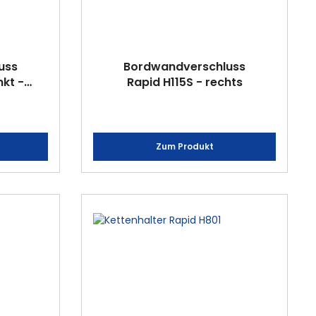
uss
Bordwandverschluss
nkt -
Rapid H115S - rechts
Zum Produkt