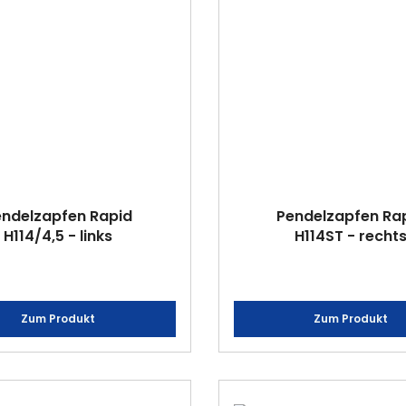
endelzapfen Rapid
Pendelzapfen Ra
H114/4,5 - links
H114ST - recht
Zum Produkt
Zum Produkt