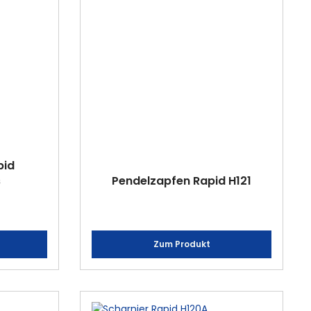
pid
s
Pendelzapfen Rapid H121
Zum Produkt