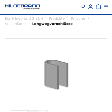
alt springen
Karl Hildebrand GmbH
Produkte
Pritsche
Verschlüsse
Langwegverschlüsse
Bildergalerie überspringen