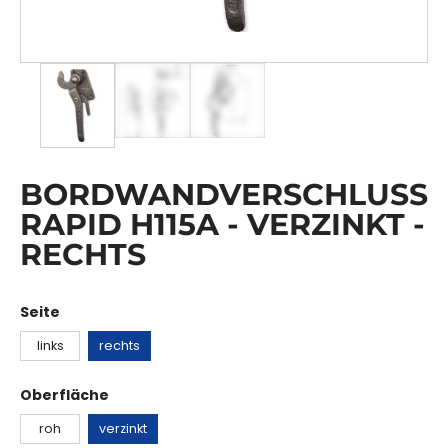
BORDWANDVERSCHLUSS
RAPID H115A - VERZINKT -
RECHTS
Seite
links
rechts
Oberfläche
roh
verzinkt