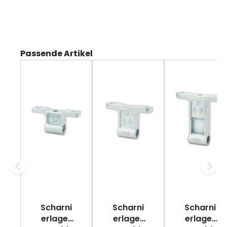
Produktgalerie überspringen
Passende Artikel
Scharni
Scharni
Scharni
erlager
erlager
erlager