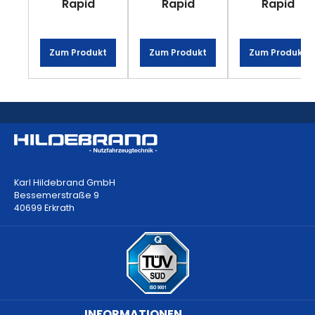
Rapid
Rapid
Rapid
25/30
H55
H90
mit M12
Zum Produkt
Zum Produkt
Zum Produkt
Karl Hildebrand GmbH
Bessemerstraße 9
40699 Erkrath
INFORMATIONEN