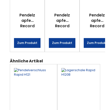
Pendelz
Pendelz
Pendelz
apfen
apfen
apfen
Record
Record
Record
H10G
H10G -
H10G
gerade
roh
kurz
Zum Produkt
Zum Produkt
Zum Produkt
Produktgalerie überspringen
Ähnliche Artikel