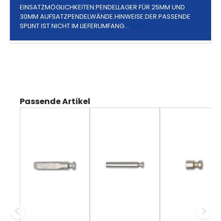
EINSATZMÖGLICHKEITEN:PENDELLAGER FÜR 25MM UND
30MM AUFSATZPENDELWÄNDE.HINWEISE:DER PASSENDE
SPLINT IST NICHT IM LIEFERUMFANG…
MEHR
Produktgalerie überspringen
Passende Artikel