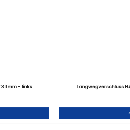
311mm - links
Langwegverschluss H40