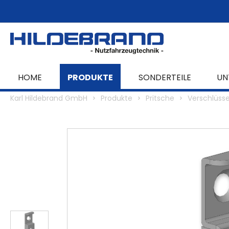
springen
Zur Hauptnavigation springen
HOME
PRODUKTE
SONDERTEILE
UN
Karl Hildebrand GmbH
Produkte
Pritsche
Verschlüss
Bildergalerie überspringen