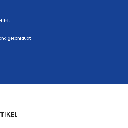
11-11.
wand geschraubt.
TIKEL