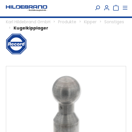
alt springen
Karl Hildebrand GmbH
Produkte
Kipper
Sonstiges
Kugelkipplager
Bildergalerie überspringen