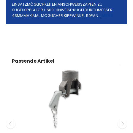
EINSATZMÖGLICHKEITEN:ANSCHWEISSZAPFEN ZU K
UGELKIPPLAGER H600.HINWEISE:KUGELDURCHMESSER 4
3MMMAXIMAL MÖGLICHER KIPPWINKEL 50°AN…
MEHR
Produktgalerie überspringen
Passende Artikel